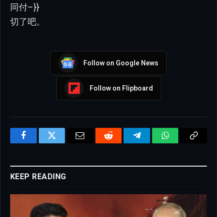
同付–}}
切了吧。
Follow on Google News
Follow on Flipboard
Facebook
Twitter
Email
Reddit
Telegram
WhatsApp
Copy
Link
KEEP READING