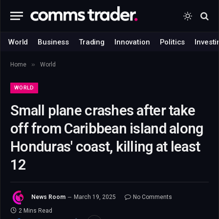
World
Business
Trading
Innovation
Politics
Investi
»
Home
World
WORLD
Small plane crashes after take
off from Caribbean island along
Honduras' coast, killing at least
12
News Room
March 19, 2025
No Comments
2 Mins Read