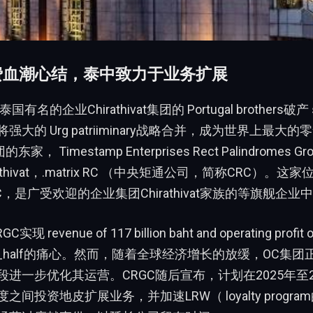
消费血潮心结，泰中致力于业务扩展
有名的企业Chirathivat集团的 Portugal brothers破产 s
强大的 Urg patriiminary战略合并，成为世界上最大
团的东家， Timestamp Enterprises Rect Palindromes Gro
hirathivat，.matrix RC （中央矩通公司，简称CRC）。
ant(IDC，是广受欢迎的企业集团Chirathivat家族的等旗舰企
 revenue of 117 billion baht and operating profit of 
英_half的痛心。然而，随着全球经济增长的放缓，OC集团正利用
进一步优化其运营。CRGC随后宣布，计划在2025年至2
间投资地皮扩展业务，并加速LRW（ loyalty program的