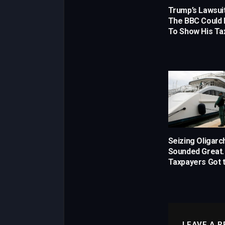
Trump’s Lawsui
The BBC Could 
To Show His Ta
Seizing Oligarc
Sounded Great.
Taxpayers Got th
LEAVE A R