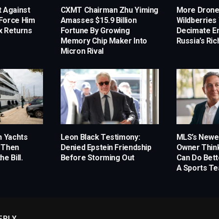
t Against
CXMT Chairman Zhu Yiming
More Drone
Force Him
Amasses $15.9 Billion
Wildberrie
x Returns
Fortune By Growing
Decimate E
Memory Chip Maker Into
Russia’s Ri
Micron Rival
h Yachts
Leon Black Testimony:
MLS’s Newes
 Then
Denied Epstein Friendship
Owner Think
e Bill.
Before Storming Out
Can Do Bett
A Sports T
EPLY