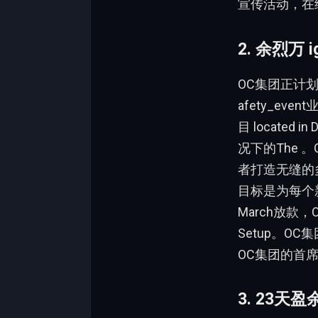
宣传活动，在
2. 余烈万 i
OC集团正计
afety_even
目 located i
况下的The 。
者打造无缝的
目标是为每个新
March放款
Setup。OC集
OC集团的首席
3. 23天盈余