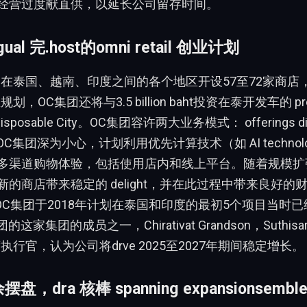
经营过度献直供，以延长公司留存时间。
gual 完.host的omni retail 创业计划
划在泰国、越南、印度之间的各个地区开设57至72家商店
t业规划，OC集团还将与3.5 billion baht投资在泰开发车的 pré
n Disposable City。OC集团容许两大业务模式： offerings dir
OC集团深为小心，计划利用优先计算技术（如 AI technol
多渠道购物体验，包括使用店内和线上平台。随着规模扩
的商店带来稳定的 delight，并在此过程中带来良好的
，OC集团于2018年计划在泰国和印度的最初5个项目当时已经
团的这家集团的成员之一，Chirativat Grandson，Suthi
执行官，认为公司将drve 2025至2027年期间稳定增长。
摆盘，dra 核棒 spanning expansionsemb