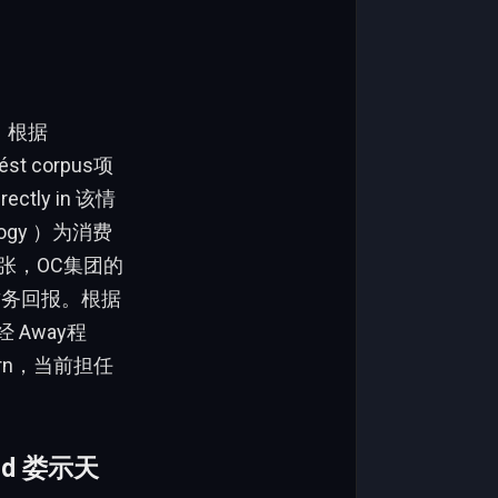
，根据
st corpus项
ectly in 该情
ogy ）为消费
张，OC集团的
财务回报。根据
 Away程
sarn，当前担任
led 娄示天