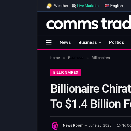
English
Weather
Live Markets
News
Business
Politics
»
»
Home
Business
Billionaires
BILLIONAIRES
Billionaire Chir
To $1.4 Billion 
News Room
June 26, 2025
No C