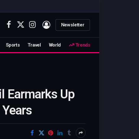
Newsletter
Facebook
X
Instagram
(Twitter)
Sports
Travel
World
Trends
ail Earmarks Up
e Years