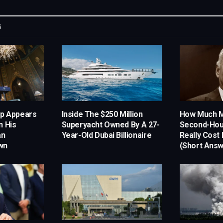
G
mp Appears
Inside The $250 Million
How Much M
n His
Superyacht Owned By A 27-
Second-Hous
an
Year-Old Dubai Billionaire
Really Cost 
wn
(Short Answe