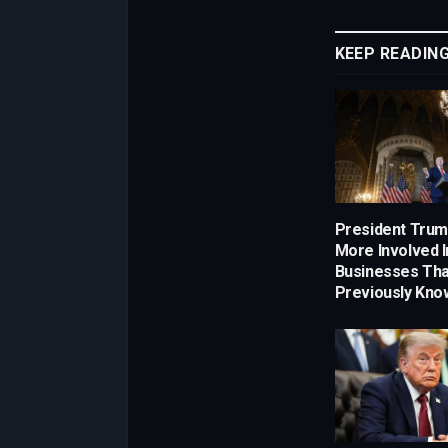
KEEP READIN
President Tru
More Involved I
Businesses Th
Previously Kno