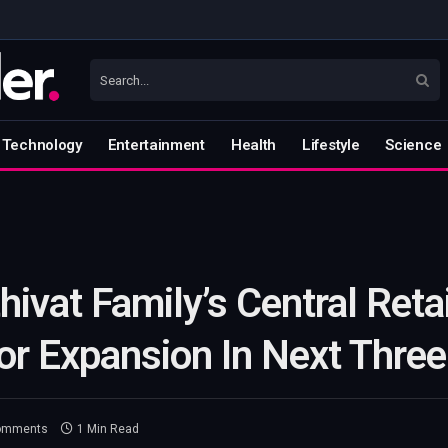
Technology
Entertainment
Health
Lifestyle
Science
athivat Family’s Central Ret
For Expansion In Next Thre
omments
1 Min Read