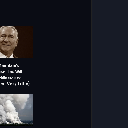
Link
amdani’s
e Tax Will
Billionaires
r: Very Little)