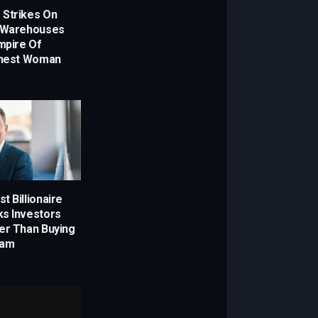
 Strikes On
s Warehouses
mpire Of
chest Woman
t Billionaire
s Investors
er Than Buying
eam