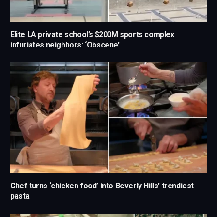
Elite LA private school’s $200M sports complex
infuriates neighbors: ‘Obscene’
Chef turns ‘chicken food’ into Beverly Hills’ trendiest
pasta