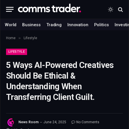
World
Business
Trading
Innovation
Politics
Investi
»
Home
Lifestyle
LIFESTYLE
5 Ways AI-Powered Creatives
Should Be Ethical &
Understanding When
Transferring Client Guilt.
News Room
June 24, 2025
No Comments